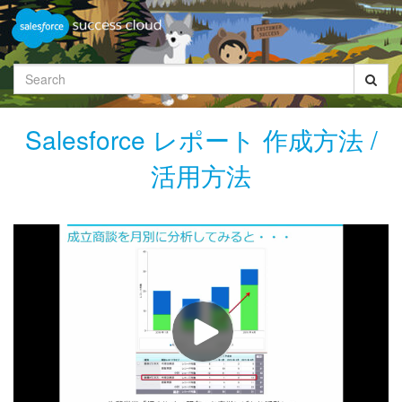
Jump
to
videos
Search
Salesforce レポート 作成方法 /
活用方法