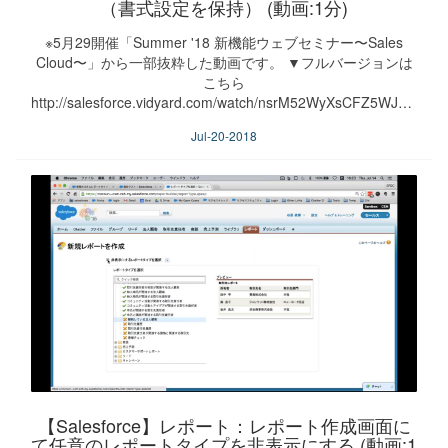
（書式設定を保持） (動画:1分)
※5月29開催「Summer '18 新機能ウェブセミナー〜Sales
Cloud〜」から一部抜粋した動画です。 ▼フルバージョンは
こちら
http://salesforce.vidyard.com/watch/nsrM52WyXsCFZ5WJ9wJXwB
Jul-20-2018
【Salesforce】レポート：レポート作成画面に
て任意のレポートタイプを非表示にする (動画:1