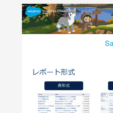
Jump
to
videos
S