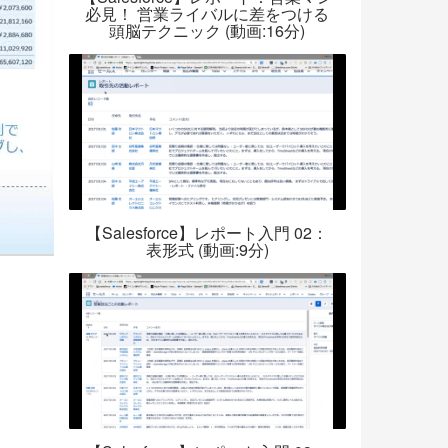
必見！ 営業ライバルに差をつける
頭脳テクニック (動画:16分)
【Salesforce】レポート入門 02：
表形式 (動画:9分)